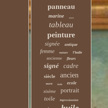
panneau
marine
sous
tableau
peinture
signée
antique
femme
l'huile
nature
ancienne
fleurs
signé
cadre
ancien
siècle
ecole
morte
école
portrait
xixème
toile
impressionniste
huile