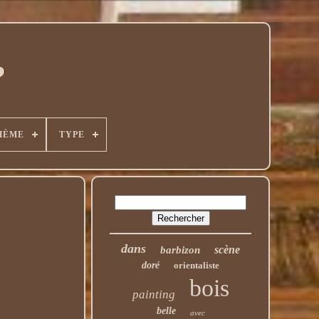
HÈME
TYPE
dans
scène
barbizon
doré
orientaliste
bois
painting
belle
avec