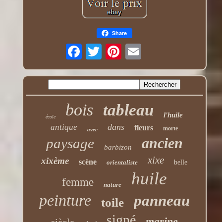
Share
bois
tableau
l'huile
école
dans
antique
fleurs
morte
avec
ancien
paysage
barbizon
xixe
xixème
scène
orientaliste
belle
huile
femme
nature
peinture
panneau
toile
signé
marine
siècle