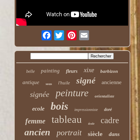
xixe
painting
fleurs
barbizon
belle
signé
ancienne
antique
l'huile
sous
peinture
signée
orientaliste
bois
ecole
doré
impressionniste
tableau
cadre
femme
école
ancien
portrait
siècle
dans