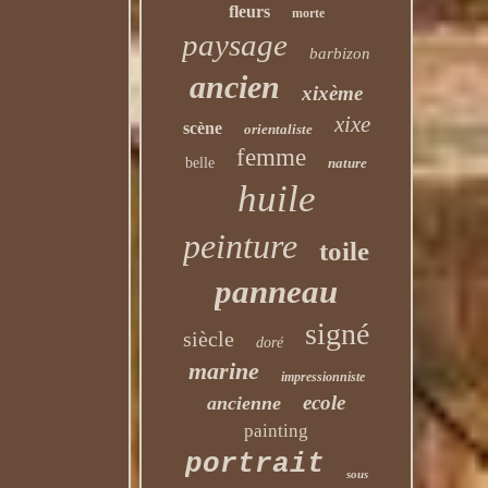
fleurs
morte
paysage
barbizon
ancien
xixème
xixe
scène
orientaliste
femme
belle
nature
huile
peinture
toile
panneau
signé
siècle
doré
marine
impressionniste
ecole
ancienne
painting
portrait
sous