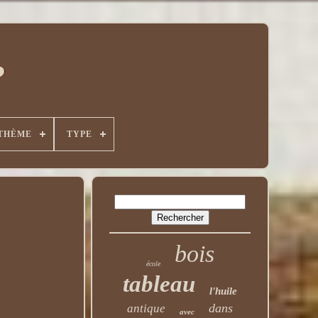
THÈME
TYPE
bois
école
tableau
l'huile
dans
antique
avec