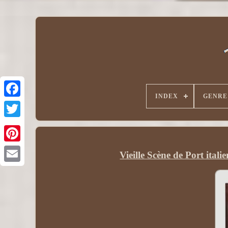
INDEX
GENRE
Vieille Scène de Port ital