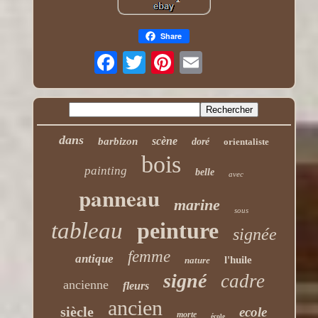
Share
dans
scène
barbizon
doré
orientaliste
bois
painting
belle
avec
panneau
marine
sous
tableau
peinture
signée
femme
antique
l'huile
nature
signé
cadre
ancienne
fleurs
ancien
siècle
ecole
morte
école