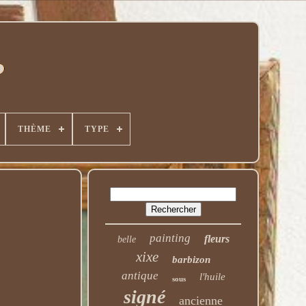
THÈME
TYPE
painting
fleurs
belle
xixe
barbizon
antique
l'huile
sous
signé
ancienne