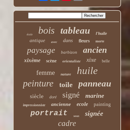
bois
tableau
l'huile
école
dans
antique
fleurs
morte
avec
ancien
paysage
barbizon
xixe
xixème
scène
orientaliste
belle
huile
femme
nature
peinture
panneau
toile
signé
marine
siècle
doré
ecole
ancienne
painting
impressionniste
portrait
signée
sous
cadre