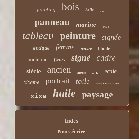
bois
painting
belle
avec
panneau
marine
sous
tableau
peinture
signée
femme
antique
l'huile
nature
signé
cadre
ancienne
fleurs
ancien
siècle
ecole
morte
école
portrait
toile
xixème
impressionniste
huile
paysage
xixe
Index
Nous écrire