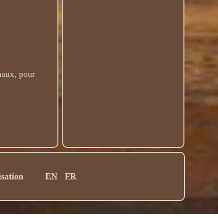
naux, pour
isation
EN
FR