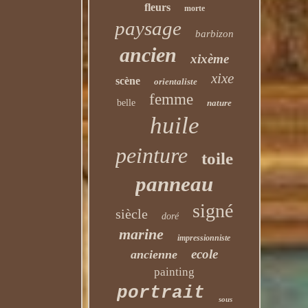
fleurs
morte
paysage
barbizon
ancien
xixème
xixe
scène
orientaliste
femme
belle
nature
huile
peinture
toile
panneau
signé
siècle
doré
marine
impressionniste
ecole
ancienne
painting
portrait
sous