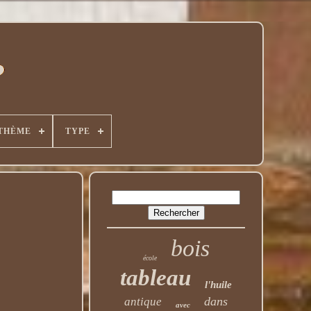
THÈME
TYPE
bois
école
tableau
l'huile
dans
antique
avec