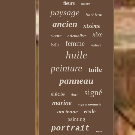
fleurs
morte
paysage
barbizon
ancien
xixème
xixe
scène
orientaliste
femme
belle
nature
huile
peinture
toile
panneau
signé
siècle
doré
marine
impressionniste
ecole
ancienne
painting
portrait
sous