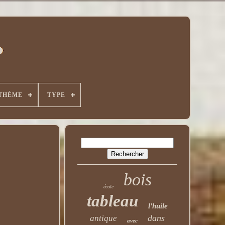
THÈME
TYPE
bois
école
tableau
l'huile
dans
antique
avec