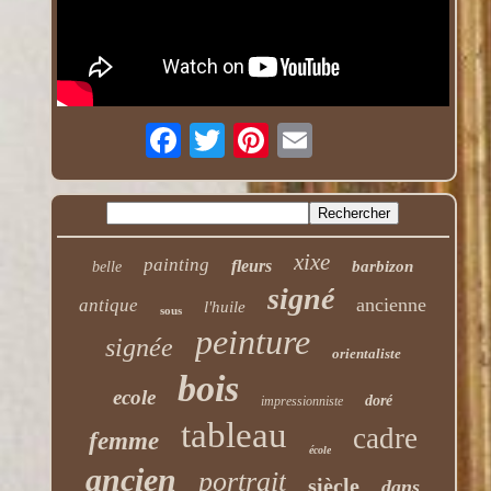
xixe
painting
fleurs
barbizon
belle
signé
ancienne
antique
l'huile
sous
peinture
signée
orientaliste
bois
ecole
doré
impressionniste
tableau
cadre
femme
école
ancien
portrait
siècle
dans