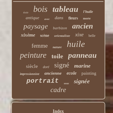
bois
tableau
l'huile
école
dans
antique
fleurs
morte
avec
ancien
paysage
barbizon
xixe
xixème
scène
orientaliste
belle
huile
femme
nature
peinture
panneau
toile
signé
marine
siècle
doré
ecole
ancienne
painting
impressionniste
portrait
signée
sous
cadre
Index