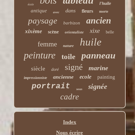
bois
tableau
l'huile
école
dans
antique
fleurs
morte
avec
ancien
paysage
barbizon
xixe
xixème
scène
orientaliste
belle
huile
femme
nature
peinture
panneau
toile
signé
marine
siècle
doré
ecole
ancienne
painting
impressionniste
portrait
signée
sous
cadre
Index
Nous écrire