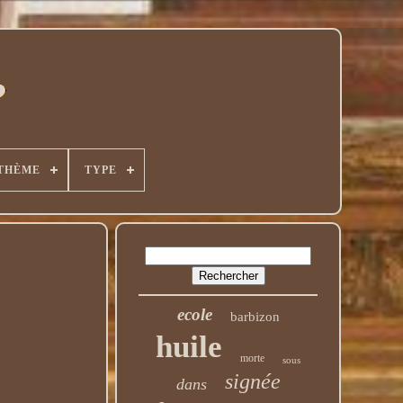
THÈME
TYPE
ecole
barbizon
huile
morte
sous
signée
dans