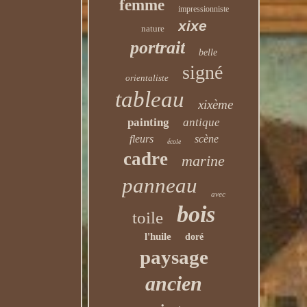
femme
impressionniste
xixe
nature
portrait
belle
signé
orientaliste
tableau
xixème
painting
antique
fleurs
scène
école
cadre
marine
panneau
avec
bois
toile
l'huile
doré
paysage
ancien