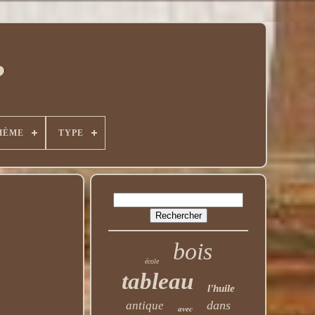
HÈME
TYPE
bois
école
tableau
l'huile
dans
antique
avec