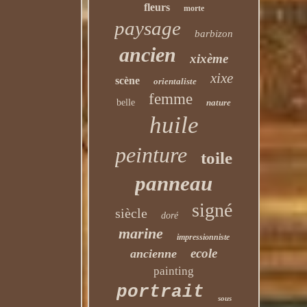
fleurs
morte
paysage
barbizon
ancien
xixème
xixe
scène
orientaliste
femme
belle
nature
huile
peinture
toile
panneau
signé
siècle
doré
marine
impressionniste
ecole
ancienne
painting
portrait
sous