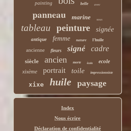
bois
painting
belle
avec
panneau
marine
sous
tableau
peinture
signée
femme
antique
l'huile
nature
signé
cadre
ancienne
fleurs
ancien
siècle
ecole
morte
école
portrait
toile
xixème
impressionniste
huile
paysage
xixe
Index
Nous écrire
Déclaration de confidentialité