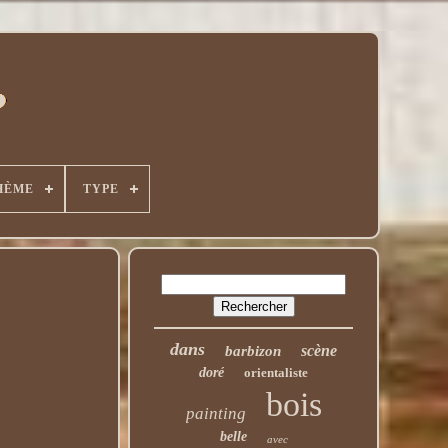
HÈME
TYPE
dans
scène
barbizon
doré
orientaliste
bois
painting
belle
avec