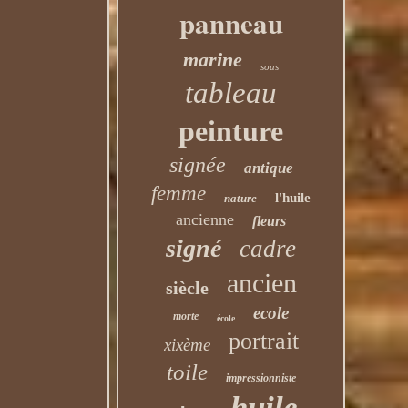
panneau
marine
sous
tableau
peinture
signée
antique
femme
l'huile
nature
ancienne
fleurs
signé
cadre
ancien
siècle
ecole
morte
école
portrait
xixème
toile
impressionniste
huile