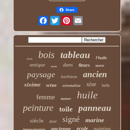
Share
bois
tableau
l'huile
école
dans
antique
fleurs
morte
avec
ancien
paysage
barbizon
xixe
xixème
scène
orientaliste
belle
huile
femme
nature
peinture
panneau
toile
signé
marine
siècle
doré
ecole
ancienne
painting
impressionniste