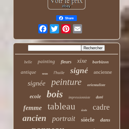
Share
xixe
painting
fleurs
barbizon
belle
signé
ancienne
antique
l'huile
sous
peinture
signée
orientaliste
bois
ecole
doré
impressionniste
tableau
cadre
femme
école
ancien
portrait
siècle
dans