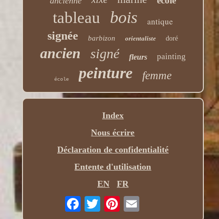
ecole
ancienne
bois
tableau
antique
signée
barbizon
orientaliste
doré
ancien
signé
painting
fleurs
peinture
femme
école
Index
Nous écrire
Déclaration de confidentialité
Entente d'utilisation
EN
FR