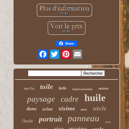
Share
toile
belle
nature
morte
impressionniste
huile
paysage
cadre
siècle
xixème
dans
scène
avec
panneau
portrait
l'huile
sous
marine
xixe