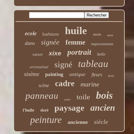
huile
ecole
barbizon
morte
sous
signée
femme
dans
impressionniste
portrait
xixe
nature
belle
tableau
signé
orientaliste
xixème
painting
antique
fleurs
école
cadre
marine
scène
bois
panneau
toile
avec
ancien
paysage
l'huile
doré
peinture
siècle
ancienne