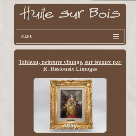
MENU
Tableau, peinture vintage, sur émaux par
R. Restoueix Limoges