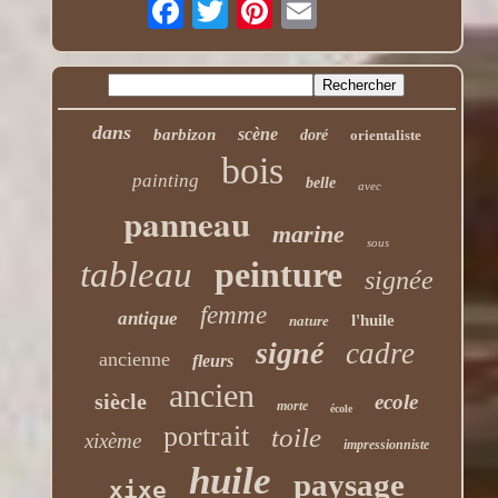
dans
scène
barbizon
doré
orientaliste
bois
painting
belle
avec
panneau
marine
sous
tableau
peinture
signée
femme
antique
l'huile
nature
signé
cadre
ancienne
fleurs
ancien
siècle
ecole
morte
école
portrait
toile
xixème
impressionniste
huile
paysage
xixe