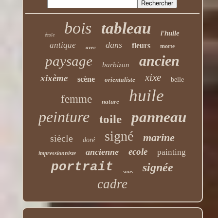
bois
tableau
l'huile
école
dans
antique
fleurs
morte
avec
ancien
paysage
barbizon
xixe
xixème
scène
orientaliste
belle
huile
femme
nature
peinture
panneau
toile
signé
marine
siècle
doré
ecole
ancienne
painting
impressionniste
portrait
signée
sous
cadre