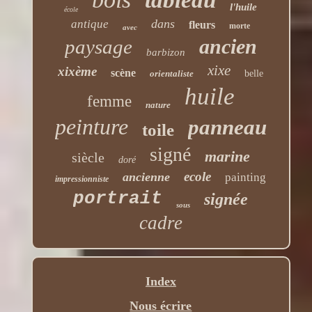
l'huile
école
dans
antique
fleurs
morte
avec
ancien
paysage
barbizon
xixe
xixème
scène
orientaliste
belle
huile
femme
nature
peinture
panneau
toile
signé
marine
siècle
doré
ecole
ancienne
painting
impressionniste
portrait
signée
sous
cadre
Index
Nous écrire