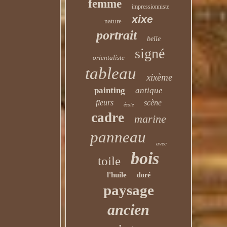
femme
impressionniste
xixe
nature
portrait
belle
signé
orientaliste
tableau
xixème
painting
antique
fleurs
scène
école
cadre
marine
panneau
avec
bois
toile
l'huile
doré
paysage
ancien