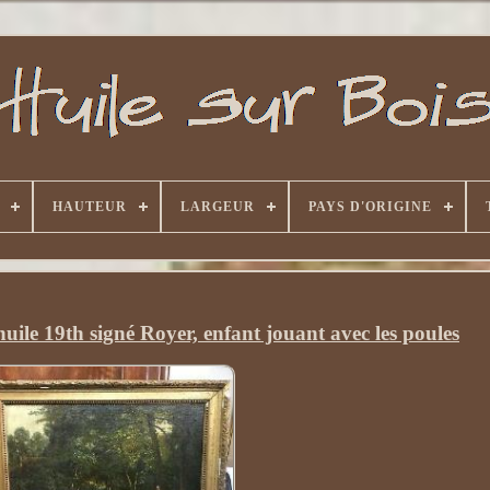
HAUTEUR
LARGEUR
PAYS D'ORIGINE
ile 19th signé Royer, enfant jouant avec les poules