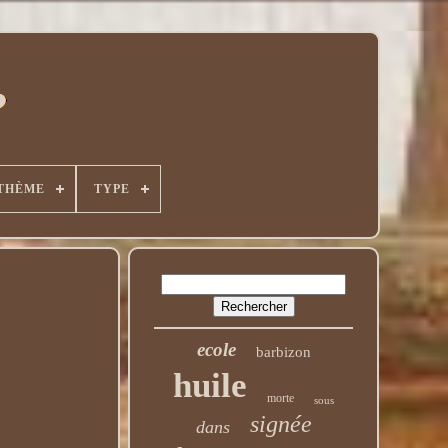
THÈME
TYPE
ecole
barbizon
huile
morte
sous
signée
dans