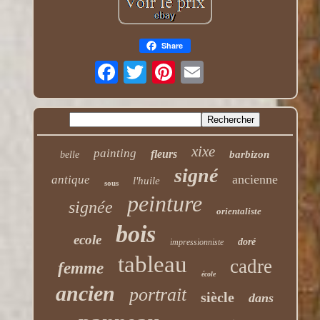
Share
xixe
painting
fleurs
barbizon
belle
signé
ancienne
antique
l'huile
sous
peinture
signée
orientaliste
bois
ecole
doré
impressionniste
tableau
cadre
femme
école
ancien
portrait
siècle
dans