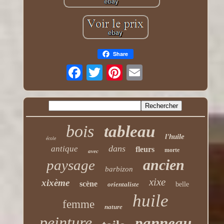
Share
bois
tableau
l'huile
école
dans
antique
fleurs
morte
avec
ancien
paysage
barbizon
xixe
xixème
scène
orientaliste
belle
huile
femme
nature
peinture
panneau