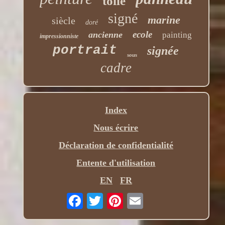
toile
signé
marine
siècle
doré
ecole
ancienne
painting
impressionniste
portrait
signée
sous
cadre
Index
Nous écrire
Déclaration de confidentialité
Entente d'utilisation
EN
FR