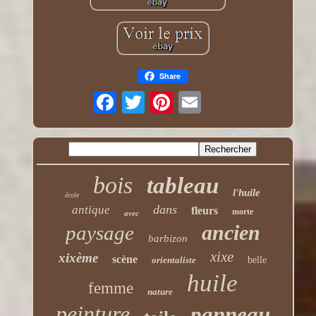
Share
bois
tableau
l'huile
école
dans
antique
fleurs
morte
avec
ancien
paysage
barbizon
xixe
xixème
scène
orientaliste
belle
huile
femme
nature
peinture
panneau