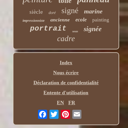
toile
signé
marine
siècle
doré
ecole
ancienne
painting
impressionniste
portrait
signée
sous
cadre
Index
Nous écrire
Déclaration de confidentialité
Entente d'utilisation
EN
FR