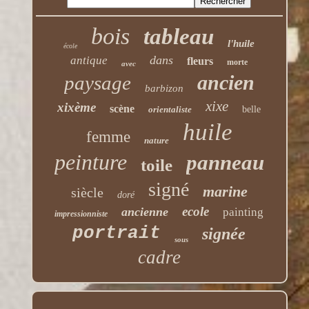
bois
tableau
l'huile
école
dans
antique
fleurs
morte
avec
ancien
paysage
barbizon
xixe
xixème
scène
orientaliste
belle
huile
femme
nature
peinture
panneau
toile
signé
marine
siècle
doré
ecole
ancienne
painting
impressionniste
portrait
signée
sous
cadre