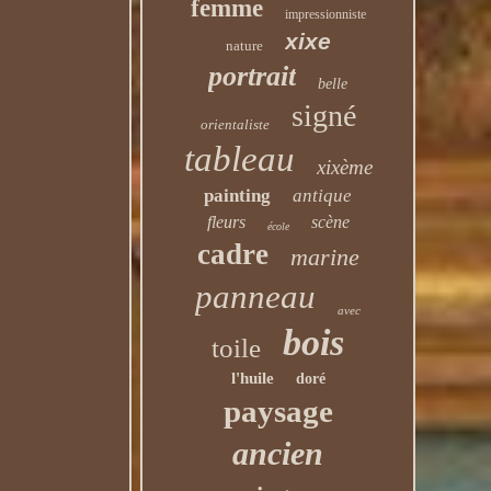
femme
impressionniste
xixe
nature
portrait
belle
signé
orientaliste
tableau
xixème
painting
antique
fleurs
scène
école
cadre
marine
panneau
avec
bois
toile
l'huile
doré
paysage
ancien