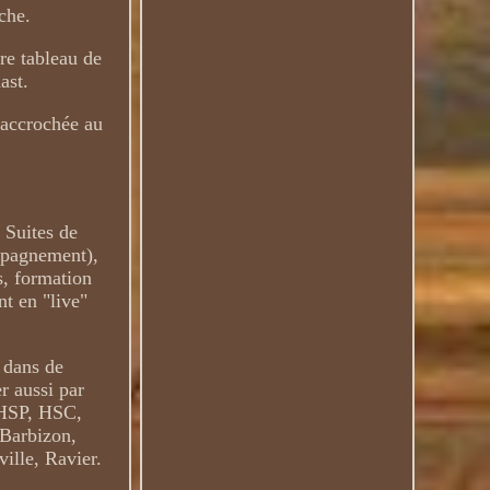
che.
bre tableau de
ast.
e accrochée au
 Suites de
ompagnement),
s, formation
nt en "live"
 dans de
r aussi par
, HSP, HSC,
 Barbizon,
ille, Ravier.