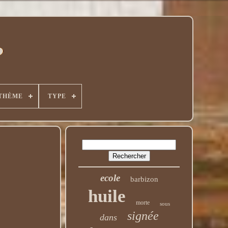
THÈME
TYPE
ecole
barbizon
huile
morte
sous
signée
dans