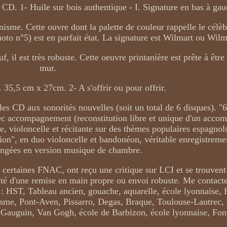
 CD. 1- Huile sur bois authentique - I. Signature en bas à gau
nnisme. Cette ouvre dont la palette de couleur rappelle le célè
to n°5) est en parfait état. La signature est Wilmart ou Wilm
f, il est très robuste. Cette oeuvre printanière est prête à êtr
mur.
35,5 cm x 27cm. 2- A s'offrir ou pour offrir.
les CD aux sonorités nouvelles (soit un total de 6 disques). "6
vec accompagnement (reconstitution libre et unique d'un acc
, violoncelle et récitante sur des thèmes populaires espagnol
sion", en duo violoncelle et bandonéon, véritable enregistreme
angées en version musique de chambre.
e certaines FNAC, ont reçu une critique sur LCI et se trouvent
té d'une remise en main propre ou envoi robuste. Me contacte
g : HST, Tableau ancien, gouache, aquarelle, école lyonnaise
sme, Pont-Aven, Pissarro, Degas, Braque, Toulouse-Lautrec,
auguin, Van Gogh, école de Barbizon, école lyonnaise, Fonv