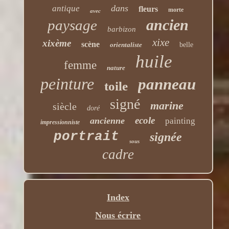
dans
antique
fleurs
morte
avec
ancien
paysage
barbizon
xixe
xixème
scène
orientaliste
belle
huile
femme
nature
peinture
panneau
toile
signé
marine
siècle
doré
ecole
ancienne
painting
impressionniste
portrait
signée
sous
cadre
Index
Nous écrire