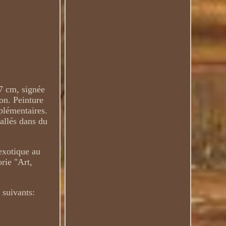
7 cm, signée
on. Peinture
plémentaires.
allés dans du
 exotique au
rie "Art,
 suivants: