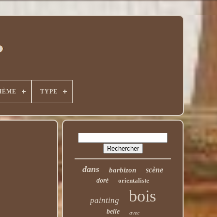
HÈME
TYPE
dans
scène
barbizon
doré
orientaliste
bois
painting
belle
avec