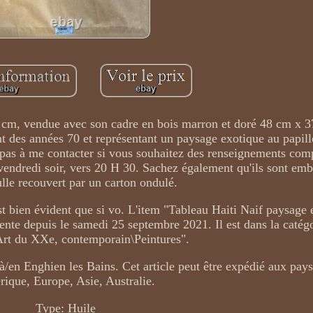
 cm, vendue avec son cadre en bois marron et doré 48 cm x 3
nt des années 70 et représentant un paysage exotique au papill
z pas à me contacter si vous souhaitez des renseignements com
vendredi soir, vers 20 H 30. Sachez également qu'ils sont emb
ulle recouvert par un carton ondulé.
est bien évident que si vo. L'item "Tableau Haiti Naif paysage
nte depuis le samedi 25 septembre 2021. Il est dans la catégo
\Art du XXe, contemporain\Peintures".
 à/en Enghien les Bains. Cet article peut être expédié aux pays
ique, Europe, Asie, Australie.
Type: Huile