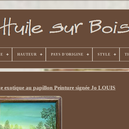
RE
HAUTEUR
PAYS D'ORIGINE
STYLE
T
ge exotique au papillon Peinture signée Jo LOUIS