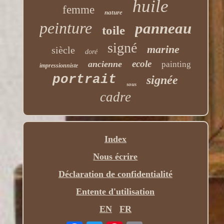
huile
femme
nature
peinture
panneau
toile
signé
marine
siècle
doré
ecole
ancienne
painting
impressionniste
portrait
signée
sous
cadre
Index
Nous écrire
Déclaration de confidentialité
Entente d'utilisation
EN
FR