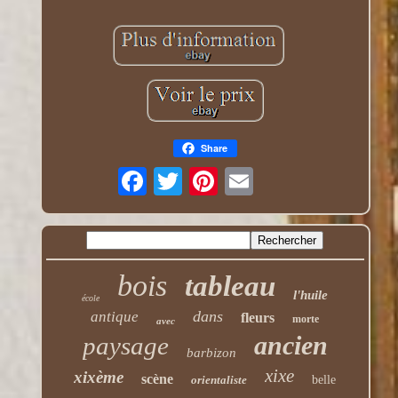
Share
bois
tableau
l'huile
école
dans
antique
fleurs
morte
avec
ancien
paysage
barbizon
xixe
xixème
scène
orientaliste
belle