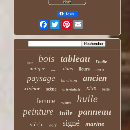
Share
bois
tableau
l'huile
école
dans
antique
fleurs
morte
avec
ancien
paysage
barbizon
xixe
xixème
scène
orientaliste
belle
huile
femme
nature
peinture
panneau
toile
signé
marine
siècle
doré