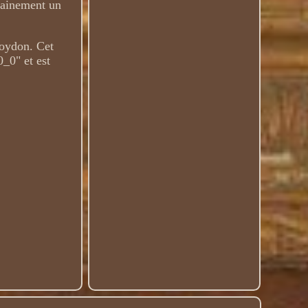
rtainement un
roydon. Cet
0_0" et est