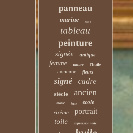
panneau
marine
sous
tableau
peinture
signée
antique
femme
l'huile
nature
ancienne
fleurs
signé
cadre
ancien
siècle
ecole
morte
école
portrait
xixème
toile
impressionniste
huile