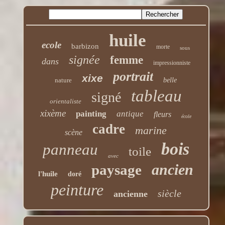
huile
ecole
barbizon
morte
sous
signée
femme
dans
impressionniste
portrait
xixe
nature
belle
tableau
signé
orientaliste
xixème
painting
antique
fleurs
école
cadre
marine
scène
bois
panneau
toile
avec
ancien
paysage
l'huile
doré
peinture
siècle
ancienne