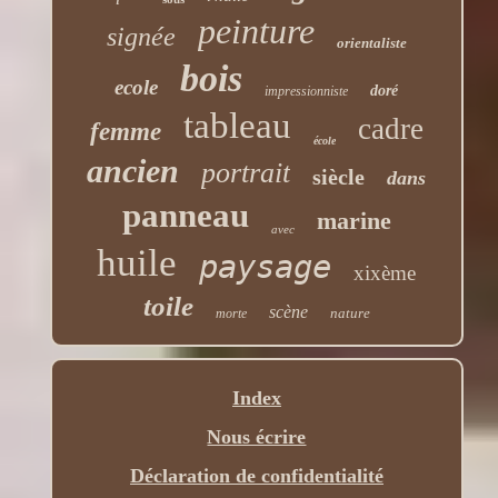
peinture
signée
orientaliste
bois
ecole
doré
impressionniste
tableau
cadre
femme
école
ancien
portrait
siècle
dans
panneau
marine
avec
huile
paysage
xixème
toile
scène
nature
morte
Index
Nous écrire
Déclaration de confidentialité