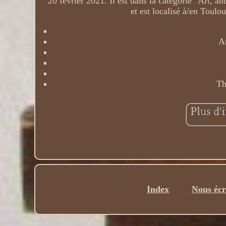
20 février 2021. Il est dans la catégorie "Art, 
et est localisé à/en Toulo
A
Th
Index
Nous écr