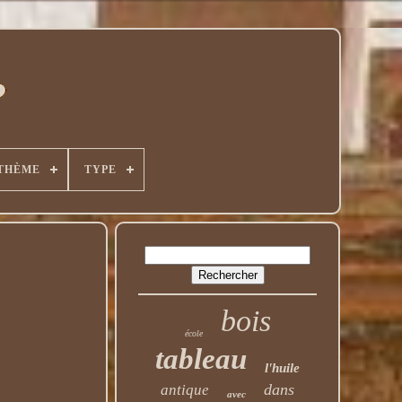
THÈME
TYPE
bois
école
tableau
l'huile
dans
antique
avec