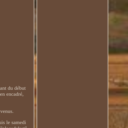
tant du début
ien encadré,
nvenus.
is le samedi