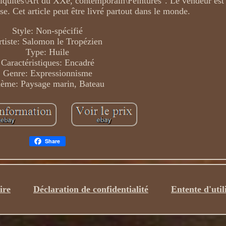
antiquités\Art du XXe, contemporain\Peintures". Le vendeur est
use. Cet article peut être livré partout dans le monde.
Style: Non-spécifié
rtiste: Salomon le Tropézien
Type: Huile
Caractéristiques: Encadré
Genre: Expressionnisme
ème: Paysage marin, Bateau
Share
ire
Déclaration de confidentialité
Entente d'util