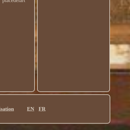
 "placedelart"
isation
EN
FR