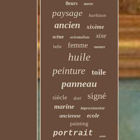
fleurs
morte
paysage
barbizon
ancien
xixème
xixe
scène
orientaliste
femme
belle
nature
huile
peinture
toile
panneau
signé
siècle
doré
marine
impressionniste
ecole
ancienne
painting
portrait
sous