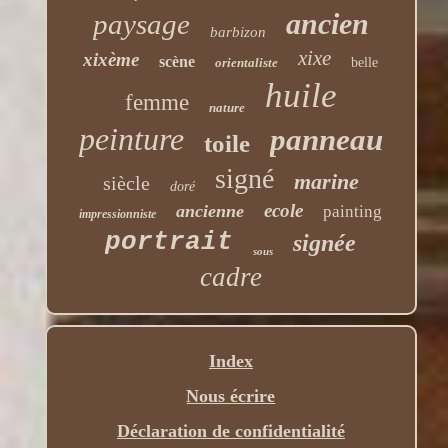
ancien
paysage
barbizon
xixe
xixème
scène
orientaliste
belle
huile
femme
nature
peinture
panneau
toile
signé
marine
siècle
doré
ecole
ancienne
painting
impressionniste
portrait
signée
sous
cadre
Index
Nous écrire
Déclaration de confidentialité