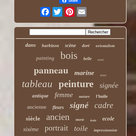
Share
dans
scène
barbizon
doré
orientaliste
bois
painting
belle
avec
panneau
marine
sous
tableau
peinture
signée
femme
antique
l'huile
nature
signé
cadre
ancienne
fleurs
ancien
siècle
ecole
morte
école
portrait
toile
xixème
impressionniste