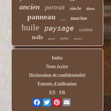
école
ancien
portrait
siècle
dans
panneau
marine
avec
huile
paysage
xixème
toile
scène
nature
morte
Index
Nous écrire
Déclaration de confidentialité
Entente d'utilisation
EN
FR