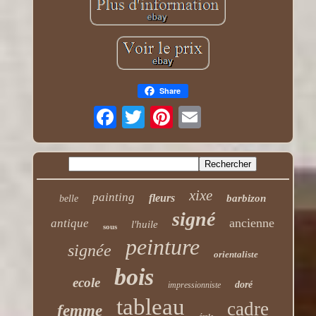
Share
xixe
painting
fleurs
barbizon
belle
signé
ancienne
antique
l'huile
sous
peinture
signée
orientaliste
bois
ecole
doré
impressionniste
tableau
cadre
femme