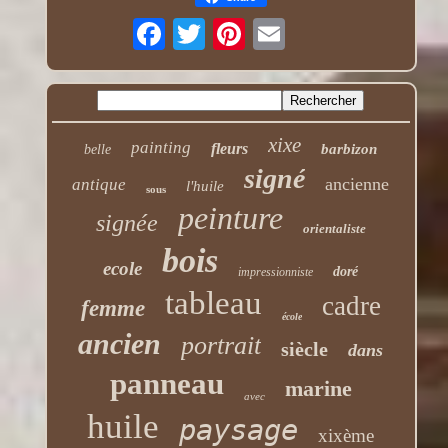
xixe
painting
fleurs
barbizon
belle
signé
ancienne
antique
l'huile
sous
peinture
signée
orientaliste
bois
ecole
doré
impressionniste
tableau
cadre
femme
école
ancien
portrait
siècle
dans
panneau
marine
avec
huile
paysage
xixème