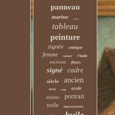
panneau
marine
sous
tableau
peinture
signée
antique
femme
l'huile
nature
ancienne
fleurs
signé
cadre
ancien
siècle
ecole
morte
école
portrait
xixème
toile
impressionniste
huile