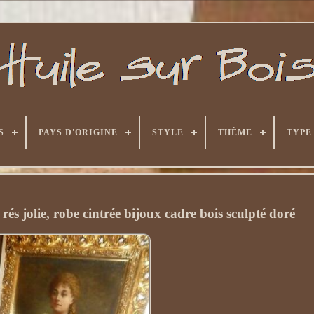
S
PAYS D'ORIGINE
STYLE
THÈME
TYPE
s jolie, robe cintrée bijoux cadre bois sculpté doré