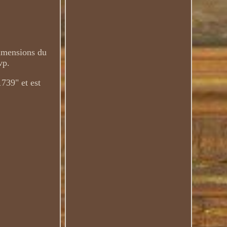
Dimensions du
vp.
739" et est