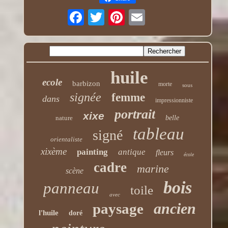
huile
ecole
barbizon
morte
sous
signée
femme
dans
impressionniste
portrait
xixe
nature
belle
tableau
signé
orientaliste
xixème
painting
antique
fleurs
école
cadre
marine
scène
bois
panneau
toile
avec
ancien
paysage
l'huile
doré