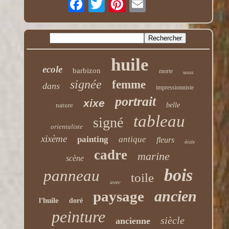
huile
ecole
barbizon
morte
sous
signée
femme
dans
impressionniste
portrait
xixe
nature
belle
tableau
signé
orientaliste
xixème
painting
antique
fleurs
école
cadre
marine
scène
bois
panneau
toile
avec
ancien
paysage
l'huile
doré
peinture
siècle
ancienne