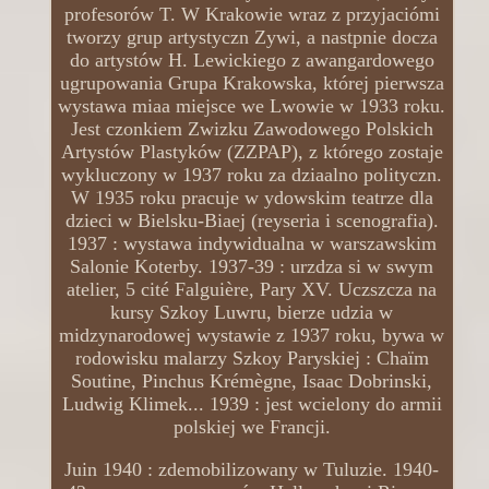
profesorów T. W Krakowie wraz z przyjaciómi
tworzy grup artystyczn Zywi, a nastpnie docza
do artystów H. Lewickiego z awangardowego
ugrupowania Grupa Krakowska, której pierwsza
wystawa miaa miejsce we Lwowie w 1933 roku.
Jest czonkiem Zwizku Zawodowego Polskich
Artystów Plastyków (ZZPAP), z którego zostaje
wykluczony w 1937 roku za dziaalno polityczn.
W 1935 roku pracuje w ydowskim teatrze dla
dzieci w Bielsku-Biaej (reyseria i scenografia).
1937 : wystawa indywidualna w warszawskim
Salonie Koterby. 1937-39 : urzdza si w swym
atelier, 5 cité Falguière, Pary XV. Uczszcza na
kursy Szkoy Luwru, bierze udzia w
midzynarodowej wystawie z 1937 roku, bywa w
rodowisku malarzy Szkoy Paryskiej : Chaïm
Soutine, Pinchus Krémègne, Isaac Dobrinski,
Ludwig Klimek... 1939 : jest wcielony do armii
polskiej we Francji.
Juin 1940 : zdemobilizowany w Tuluzie. 1940-