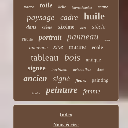
toile
belle
nature
morte
impressionniste
huile
paysage
cadre
siècle
xixème
dans
scène
avec
panneau
portrait
l'huile
sous
marine
xixe
ecole
ancienne
bois
tableau
antique
signée
barbizon
orientaliste
doré
ancien
signé
painting
fleurs
peinture
femme
école
Index
Nous écrire