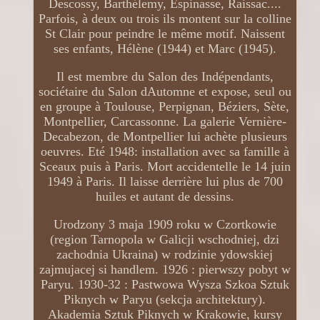
Descossy, Barthélemy, Espinasse, Raissac....
Parfois, à deux ou trois ils montent sur la colline
St Clair pour peindre le même motif. Naissent
ses enfants, Hélène (1944) et Marc (1945).
Il est membre du Salon des Indépendants,
sociétaire du Salon dAutomne et expose, seul ou
en groupe à Toulouse, Perpignan, Béziers, Sète,
Montpellier, Carcassonne. La galerie Vernière-
Decabezon, de Montpellier lui achète plusieurs
oeuvres. Eté 1948: installation avec sa famille à
Sceaux puis à Paris. Mort accidentelle le 14 juin
1949 à Paris. Il laisse derrière lui plus de 700
huiles et autant de dessins.
Urodzony 3 maja 1909 roku w Czortkowie
(region Tarnopola w Galicji wschodniej, dzi
zachodnia Ukraina) w rodzinie ydowskiej
zajmujacej si handlem. 1926 : pierwszy pobyt w
Paryu. 1930-32 : Pastwowa Wysza Szkoa Sztuk
Piknych w Paryu (sekcja architektury).
Akademia Sztuk Piknych w Krakowie, kursy