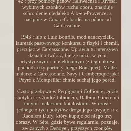
42 : przy pomocy panów Hallwachsa i Rivesa,
wybitnych czonków ruchu oporu, znajduje
schronienie niedaleko Aix-en-Provence, a
nastpnie w Cuxac-Cabardès na pónoc od
Carcassonne.
1943 : lub z Luiz Bonfils, mod nauczycielk,
laureatk pastwowego konkursu z fizyki i chemii,
pracujac w Carcassonne. Uprawia tu intensywn
dziaalno twórcz, bierze udzia w yciu
artystycznym i intelektualnym (z tego okresu
pochodz trzy portrety Joëgo Bousquet). Modzi
malarze z Carcassonne, Savy i Camberoque jak i
Peyré z Montpellier chtnie suchaj jego porad.
Czsto przebywa w Perpignan i Collioure, gdzie
spotyka si z André Libionem, Balbino Ginerem i
innymi malarzami kataloskimi. W czasie
jednego z tych pobytów droga jego krzyuje si z
Raoulem Dufy, który kupuje od niego trzy
obrazy. W Sète, gdzie bywa regularnie, poznaje,
zwizanych z Denoyer, przyszych czonków