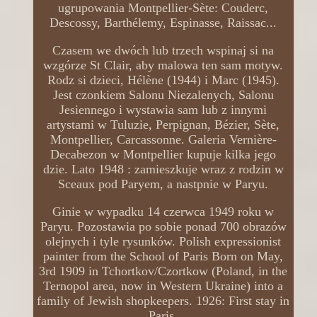
ugrupowania Montpellier-Sète: Couderc,
Descossy, Barthélemy, Espinasse, Raissac...
Czasem we dwóch lub trzech wspinaj si na
wzgórze St Clair, aby malowa ten sam motyw.
Rodz si dzieci, Hélène (1944) i Marc (1945).
Jest czonkiem Salonu Niezalenych, Salonu
Jesiennego i wystawia sam lub z innymi
artystami w Tuluzie, Perpignan, Bézier, Sète,
Montpellier, Carcassonne. Galeria Vernière-
Decabezon w Montpellier kupuje kilka jego
dzie. Lato 1948 : zamieszkuje wraz z rodzin w
Sceaux pod Paryem, a nastpnie w Paryu.
Ginie w wypadku 14 czerwca 1949 roku w
Paryu. Pozostawia po sobie ponad 700 obrazów
olejnych i tyle rysunków. Polish expressionist
painter from the School of Paris Born on May,
3rd 1909 in Tchortkov/Czortkow (Poland, in the
Ternopol area, now in Western Ukraine) into a
family of Jewish shopkeepers. 1926: First stay in
Paris.