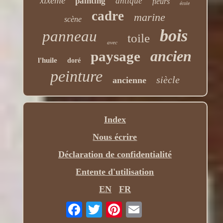
xixème
painting
antique
fleurs
école
cadre
marine
scène
bois
panneau
toile
avec
ancien
paysage
l'huile
doré
peinture
siècle
ancienne
Index
Nous écrire
Déclaration de confidentialité
Entente d'utilisation
EN
FR