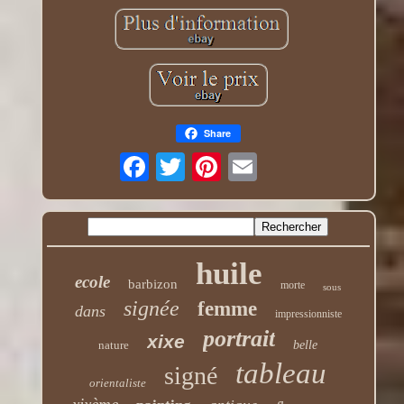
Share
huile
ecole
barbizon
morte
sous
signée
femme
dans
impressionniste
portrait
xixe
nature
belle
tableau
signé
orientaliste