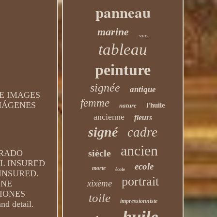
panneau
marine
sous
tableau
peinture
signée
antique
THE IMAGES
femme
IMÁGENES
l'huile
nature
ancienne
fleurs
signé
cadre
ancien
siècle
URADO
L INSURED
ecole
morte
école
INSURED.
portrait
xixème
NNE
IONES
toile
impressionniste
nd detail.
huile