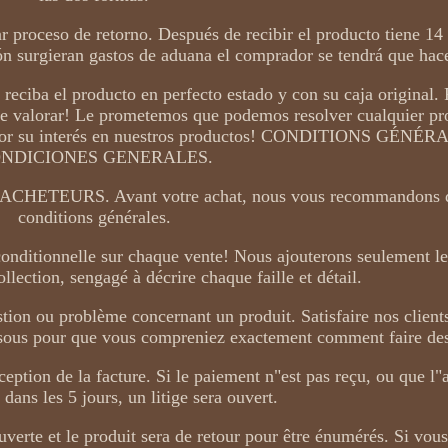
r proceso de retorno. Después de recibir el producto tiene 14 
ión surgieran gastos de aduana el comprador se tendrá que hac
 reciba el producto en perfecto estado y con su caja original. 
de valorar! Le prometemos que podemos resolver cualquier p
s por su interés en nuestros productos! CONDITIONS GÉNÉR
NDICIONES GENERALES.
EURS. Avant votre achat, nous vous recommandons de 
conditions générales.
conditionnelle sur chaque vente! Nous ajouterons seulement le
ollection, sengagé à décrire chaque faille et détail.
tion ou problème concernant un produit. Satisfaire nos clients
dessous pour que vous compreniez exactement comment faire des
ception de la facture. Si le paiement n"est pas reçu, ou que l"
 dans les 5 jours, un litige sera ouvert.
ouverte et le produit sera de retour pour être énumérés. Si vou