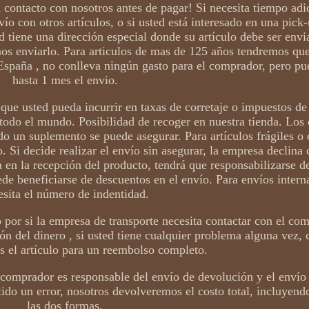
contacto con nosotros antes de pagar! Si necesita tiempo adi
vío con otros artículos, o si usted está interesado en una pick
ed tiene una dirección especial donde su artículo debe ser env
mos enviarlo. Para articulos de mas de 125 años tendremos que
spaña , no conlleva ningún gasto para el comprador, pero p
hasta 1 mes el envio.
que usted pueda incurrir en taxas de corretaje o impuestos de
todo el mundo. Posibilidad de recoger en nuestra tienda. Los
do un suplemento se puede asegurar. Para artículos frágiles o 
Si decide realizar el envío sin asegurar, la empresa declina 
 en la recepción del producto, tendrá que responsabilizarse de
de beneficiarse de descuentos en el envío. Para envíos intern
esita el número de indentidad.
 por si la empresa de transporte necesita contactar con el co
ón del dinero , si usted tiene cualquier problema alguna vez
s el artículo para un reembolso completo.
el comprador es responsable del envío de devolución y el envío
do un error, nosotros devolveremos el costo total, incluyend
las dos formas.