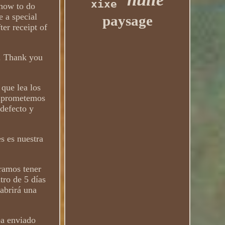
xixe
 how to do
e a special
paysage
ter receipt of
x. Thank you
ue lea los
omprometemos
defecto y
s es nuestra
ramos tener
tro de 5 días
 abrirá una
ea enviado