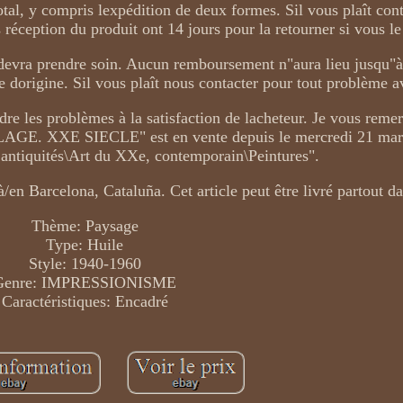
tal, y compris lexpédition de deux formes. Sil vous plaît con
éception du produit ont 14 jours pour la retourner si vous le
r devra prendre soin. Aucun remboursement n"aura lieu jusqu"à
ite dorigine. Sil vous plaît nous contacter pour tout problème a
 les problèmes à la satisfaction de lacheteur. Je vous remer
LAGE. XXE SIECLE" est en vente depuis le mercredi 21 mars
, antiquités\Art du XXe, contemporain\Peintures".
 à/en Barcelona, Cataluña. Cet article peut être livré partout 
Thème: Paysage
Type: Huile
Style: 1940-1960
Genre: IMPRESSIONISME
Caractéristiques: Encadré