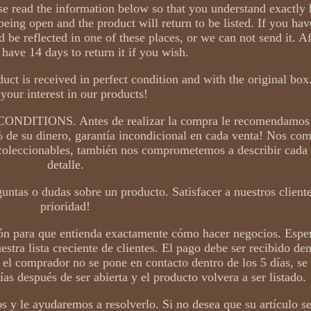
ase read the information below so that you understand exactly
being open and the product will return to be listed. If you hav
 be reflected in one of these places, or we can not send it. Af
 have 14 days to return it if you wish.
uct is received in perfect condition and with the original bo
 your interest in our products!
IONS. Antes de realizar la compra le recomendamos q
 de su dinero, garantía incondicional en cada venta! Nos c
coleccionables, también nos comprometemos a describir cada 
detalle.
ntas o dudas sobre un producto. Satisfacer a nuestros cliente
prioridad!
ción para que entienda exactamente cómo hacer negocios. Espe
stra lista creciente de clientes. El pago debe ser recibido den
 o el comprador no se pone en contacto dentro de los 5 días, se
ías después de ser abierta y el producto volvera a ser listado.
s y le ayudaremos a resolverlo. Si no desea que su artículo s