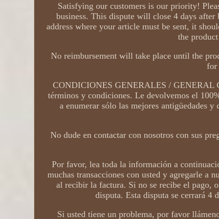
Satisfying our customers is our priority! Ple
business. This dispute will close 4 days after 
address where your article must be sent, it should
the product
No reimbursement will take place until the prod
for
CONDICIONES GENERALES / GENERAL CONDIT
términos y condiciones. Le devolvemos el 100%
a enumerar sólo las mejores antigüedades y 
No dude en contactar con nosotros con sus pregu
Por favor, lea toda la información a continua
muchas transacciones con usted y agregarle a nue
al recibir la factura. Si no se recibe el pago,
disputa. Esta disputa se cerrará 4 d
Si usted tiene un problema, por favor llámeno