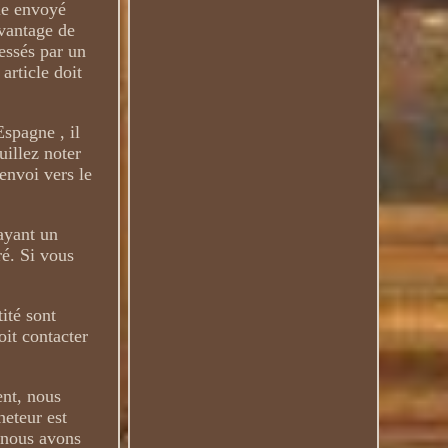
cle envoyé
avantage de
essés par un
article doit
Espagne , il
uillez noter
envoi vers le
payant un
ré. Si vous
ité sont
oit contacter
ent, nous
heteur est
i nous avons