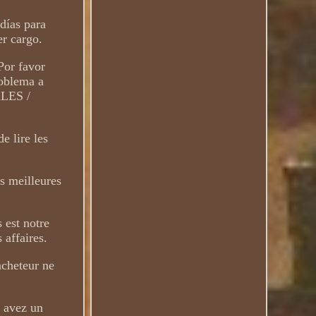
días para
er cargo.
Por favor
roblema a
ALES /
lire les
s meilleures
 est notre
 affaires.
acheteur ne
s avez un