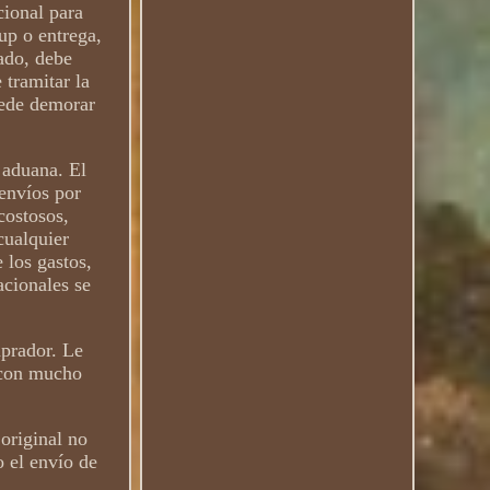
cional para
-up o entrega,
iado, debe
 tramitar la
uede demorar
 aduana. El
 envíos por
costosos,
cualquier
 los gastos,
acionales se
mprador. Le
, con mucho
 original no
o el envío de