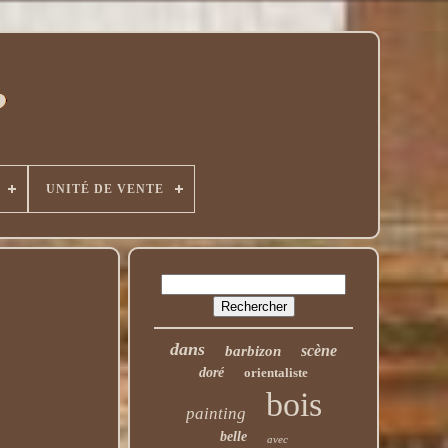
UNITÉ DE VENTE
dans
scène
barbizon
doré
orientaliste
bois
painting
belle
avec