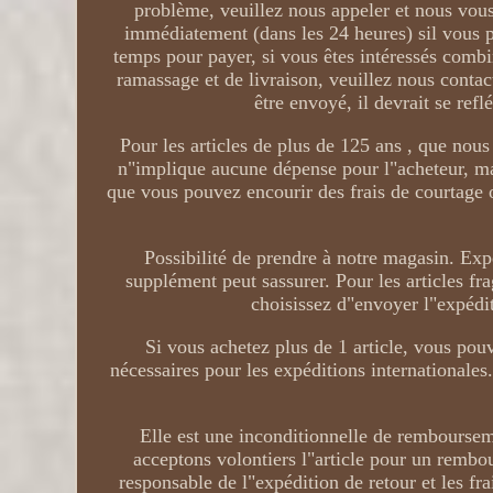
problème, veuillez nous appeler et nous vous
immédiatement (dans les 24 heures) sil vous p
temps pour payer, si vous êtes intéressés combi
ramassage et de livraison, veuillez nous contac
être envoyé, il devrait se ref
Pour les articles de plus de 125 ans , que nou
n"implique aucune dépense pour l"acheteur, mai
que vous pouvez encourir des frais de courtage 
Possibilité de prendre à notre magasin. Exp
supplément peut sassurer. Pour les articles f
choisissez d"envoyer l"expéditi
Si vous achetez plus de 1 article, vous pou
nécessaires pour les expéditions internationales
Elle est une inconditionnelle de rembourse
acceptons volontiers l"article pour un rembo
responsable de l"expédition de retour et les f