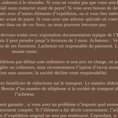
 aiderons à le résoudre. Si vous ne voulez pas que votre arti
laît nous contacter avant de payer! Si vous avez besoin de d
nés avec d"autres éléments d"expédition, ou si vous êtes intér
ter avant de payer. Si vous avez une adresse spéciale où votre 
léter dans un de ces lieux, ou nous pouvons lenvoyer pas.
s devrons traiter avec exportation documentation typique de l"
s il peut prendre jusqu"à livraison de 1 mois. Acheteurs : Ve
ou de ses fonctions. Lacheteur est responsable du paiement. L
monde entier.
éditions par défaut sont ordinaires et non pris en charge, en 
ragiles ou coûteuses, nous recomentamos l"option d"envoi assu
on sans sassurer, la société décline toute responsabilité.
vez bénéficier de réductions sur le transport. Le numéro dident
. Besoin d"un numéro de téléphone si la société de transport d
l"acheteur.
ment garantie , si vous avez un problème n"importe quel mom
ursement complet. Si l"élément a été décrit correctement, l"ac
rais d"expédition original ne sera pas remboursé. Cependant, s