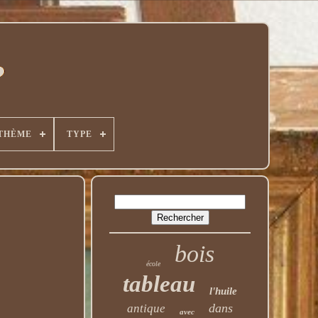
THÈME
TYPE
bois
école
tableau
l'huile
dans
antique
avec