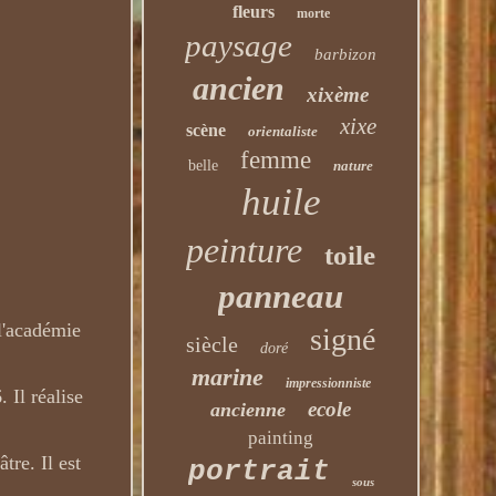
fleurs
morte
paysage
barbizon
ancien
xixème
xixe
scène
orientaliste
femme
belle
nature
huile
peinture
toile
panneau
 l'académie
signé
siècle
doré
marine
impressionniste
 Il réalise
ecole
ancienne
painting
tre. Il est
portrait
sous