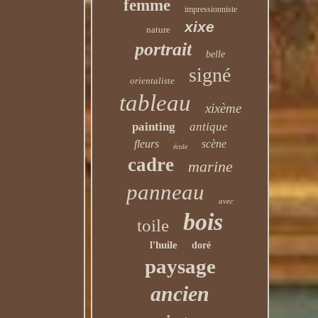
femme
impressionniste
xixe
nature
portrait
belle
signé
orientaliste
tableau
xixème
painting
antique
fleurs
scène
école
cadre
marine
panneau
avec
bois
toile
l'huile
doré
paysage
ancien