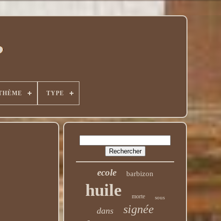
THÈME
TYPE
ecole
barbizon
huile
morte
sous
signée
dans